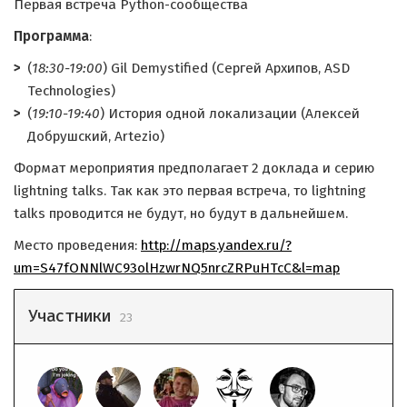
Первая встреча Python-сообщества
Программа
:
(
18:30-19:00
) Gil Demystified (Сергей Архипов, ASD
Technologies)
(
19:10-19:40
) История одной локализации (Алексей
Добрушский, Artezio)
Формат мероприятия предполагает 2 доклада и серию
lightning talks. Так как это первая встреча, то lightning
talks проводится не будут, но будут в дальнейшем.
Место проведения:
http://maps.yandex.ru/?
um=S47fONNlWC93olHzwrNQ5nrcZRPuHTcC&l=map
Участники
23