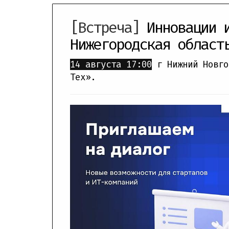
[Встреча]
Инновации 
Нижегородская област
14 августа
17:00
г Нижний Новго
Тех».