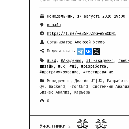
Понедельник, 17 августа 2026 19:00
онлайн
https://t.me/+eS5P9ZnG-e8wODNi
Организатор
Алексей Усков
Поделиться в
#Lad
,
#Академия
,
#IT-академия
,
#веб
дизайн
,
#ux
,
#ui
,
#разработка
,
#программирование
,
#тестирование
Менеджмент, Дизайн UI|UX, Разработк
QA, Backend, FrontEnd, Системный Анали
Бизнес Анализ, Карьера
0
Участники
2