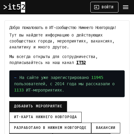
it52
menu
input
ВОЙТИ
Добро пожаловать в ИТ-сообщество Нижнего Новгорода!
Тут вы найдете информацию о действующих
сообществах города, мероприятиях, вакансиях,
аналитику и много другое.
Мы всегда открыты для сотрудничества,
подписывайтесь на наш канал
IT52
На сайте уже зарегистрировано
11945
пользователей, с 2014 года мы рассказали о
1133
ИТ-мероприятиях.
ДОБАВИТЬ МЕРОПРИЯТИЕ
ИТ-КАРТА НИЖНЕГО НОВГОРОДА
РАЗРАБОТАНО В НИЖНЕМ НОВГОРОДЕ
ВАКАНСИИ