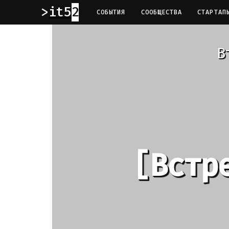
it52
СОБЫТИЯ
СООБЩЕСТВА
СТАРТАП
В
[Встр