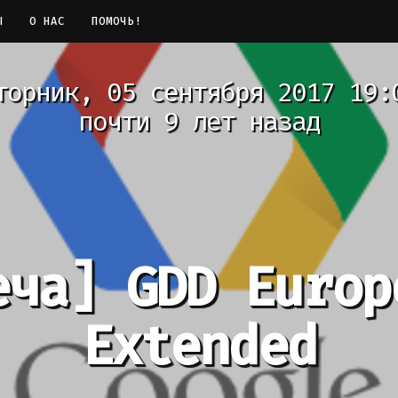
Ы
О НАС
ПОМОЧЬ!
торник, 05 сентября 2017 19:
почти 9 лет назад
еча]
GDD Europ
Extended