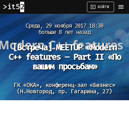
it52
menu
input
ВОЙТИ
Среда, 29 ноября 2017 18:30
больше 8 лет назад
[Встреча]
MEETUP «Modern
С++ features – Part II «По
вашим просьбам»
ГК «ОКА», конференц-зал «Бизнес»
(Н.Новгород, пр. Гагарина, 27)