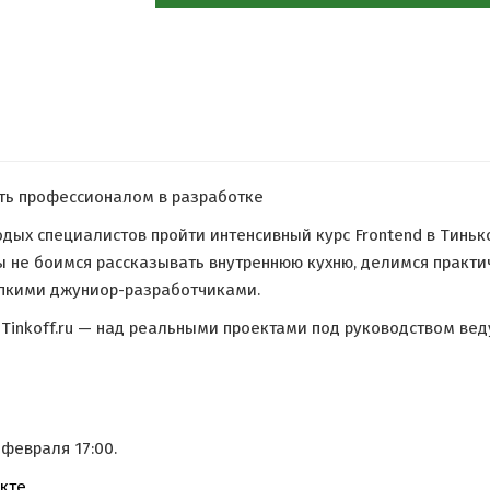
ать профессионалом в разработке
дых специалистов пройти интенсивный курс Frontend в Тин
 не боимся рассказывать внутреннюю кухню, делимся практ
репкими джуниор-разработчиками.
 Tinkoff.ru — над реальными проектами под руководством ве
февраля 17:00.
акте