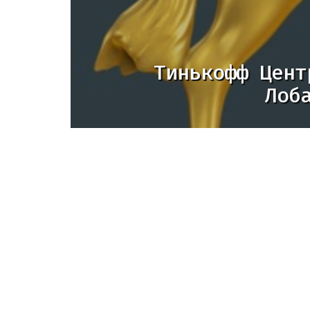
Тинькофф Цент
Лоб