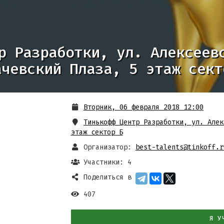
р Разработки, ул. Алексеев
ачевский Плаза, 5 этаж сект
Вторник, 06 февраля 2018 12:00
Тинькофф Центр Разработки, ул. Алек
этаж сектор Б
Организатор:
best-talents@tinkoff.r
Участники: 4
Поделиться в
407
Я У