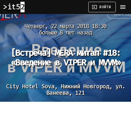
it52
menu
input
ВОЙТИ
Четверг, 22 марта 2018 18:30
больше 8 лет назад
[Встреча]
MERA митап #18:
«Введение в VIPER и MVVM»
City Hotel Sova, Нижний Новгород, ул.
Ванеева, 121