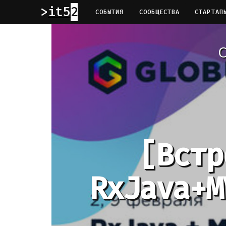
it52
СОБЫТИЯ
СООБЩЕСТВА
СТАРТАП
С
[Встр
RxJava+M