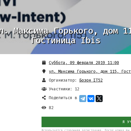
л. Максима Горького, дом 1
Гостиница Ibis
Суббота, 09 февраля 2019 11:00
ул. Максима Горького, дом 115
,
Гост
Организатор:
Бозон IT52
Участники: 12
Поделиться в
82
Я У
Используется сторонняя регистрация. После клика вы 