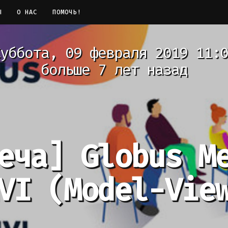
Ы
О НАС
ПОМОЧЬ!
уббота, 09 февраля 2019 11:0
больше 7 лет назад
еча]
Globus M
VI (Model-Vie