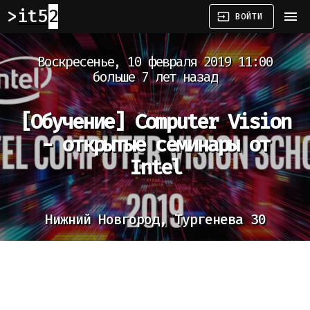
it52
menu
input
ВОЙТИ
Воскресенье, 10 февраля 2019 11:00
больше 7 лет назад
[Обучение]
Computer Vision
- открытые семинары от
Intel
Нижний Новгород, Тургенева 30