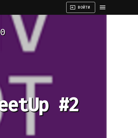
menu
input
ВОЙТИ
0
eetUp #2