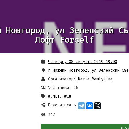
й Новгород, ул Зеленский Съ
Лофт Forself
Четверг, 08 августа 2019 19:00
г Нижний Новгород, ул Зеленский Съе
Организатор:
Daria Mamlygina
Участники: 26
#.NET
,
#C#
Поделиться в
117
Я У