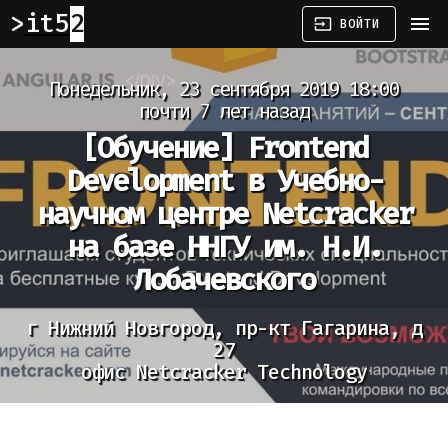
it52
menu
input
ВОЙТИ
Понедельник, 23 сентября 2019 18:00
почти 7 лет назад
[Обучение]
Frontend
Development в Учебно-
научном центре Netcracker
на базе ННГУ им. Н.И.
Лобачевского
г Нижний Новгород, пр-кт Гагарина, д
27
офис Netcracker Technology