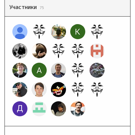
Участники
75