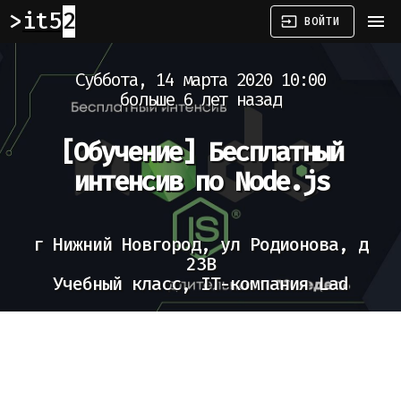
it52
menu
input
ВОЙТИ
Суббота, 14 марта 2020 10:00
больше 6 лет назад
[Обучение]
Бесплатный
интенсив по Node.js
г Нижний Новгород, ул Родионова, д
23В
Учебный класс, IT-компания Lad