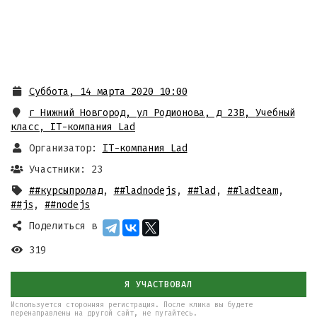
Суббота, 14 марта 2020 10:00
г Нижний Новгород, ул Родионова, д 23В
,
Учебный
класс, IT-компания Lad
Организатор:
IT-компания Lad
Участники: 23
##курсыпролад
,
##ladnodejs
,
##lad
,
##ladteam
,
##js
,
##nodejs
Поделиться в
319
Я УЧАСТВОВАЛ
Используется сторонняя регистрация. После клика вы будете
перенаправлены на другой сайт, не пугайтесь.