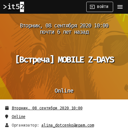
it52
menu
input
ВОЙТИ
Вторник, 08 сентября 2020 10:00
почти 6 лет назад
[Встреча]
MOBILE Z-DAYS
Online
Вторник, 08 сентября 2020 10:00
Online
Организатор:
alina_dotcenko@epam.com