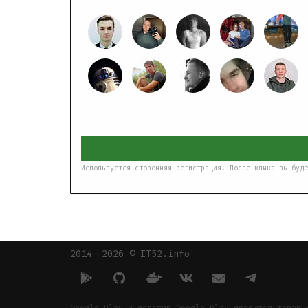
Используется сторонняя регистрация. После клика вы буде
2014 — 2026 © IT52.info