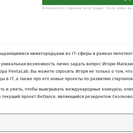
Используется сторонняя регистрация. После клика вы 
выдающимися нижегородцами из IТ-сферы в рамках пилотного
ет уникальная возможность лично задать вопрос Игорю Магаз
атора PentaLab. Вы можете спросить Игоря не только о том, ч
ды в IT, а также про его новые проекты по развитию стартап
нать и уметь, чтобы выигрывать международные конкурсы, ол
ая текущий проект BeDance, являющийся резидентом Сколково