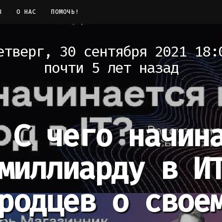
Ы
О НАС
ПОМОЧЬ!
етверг, 30 сентября 2021 18:
почти 5 лет назад
С чего начин
миллиарду в И
родцев о свое