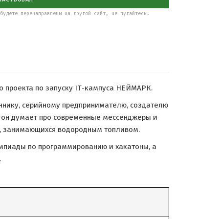
будете перенаправлены на другой сайт, не пугайтесь.
 проекта по запуску IТ-кампуса НЕЙМАРК.
иннику, серийному предпринимателю, создателю
то он думает про современные мессенджеры и
ов, занимающихся водородным топливом.
импиады по программированию и хакатоны, а
.