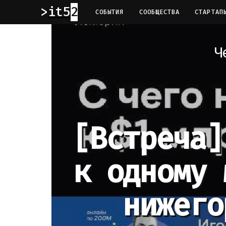
it52
СОБЫТИЯ
СООБЩЕСТВА
СТАРТАП
Ч
[Встреча]
к одному 
нижего