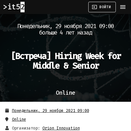
it52
menu
input
ВОЙТИ
Понедельник, 29 ноября 2021 09:00
больше 4 лет назад
[Встреча]
Hiring Week for
Middle & Senior
Online
Понедельник, 29 ноября 2021 09:00
Online
Организатор:
Orion Innovation