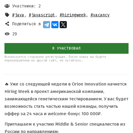
Участники: 2
#java
,
#javascript
,
#hiringweek
,
#vacancy
Поделиться в
29
Я УЧАСТВОВАЛ
Используется сторонняя регистрация. После клика вы будете
перенаправлены на другой сайт, не пугайтесь.
🔥 Уже со следующей недели в Orion Innovation начнется
Hiring Week в проект американской компании,
занимающейся генетическим тестированием. У вас будет
возможность стать частью нашей команды, получить
оффер за 24 часа и welcome-бонус 100 000₽.
Приглашаем к участию Middle & Senior специалистов из
России по направлениям: