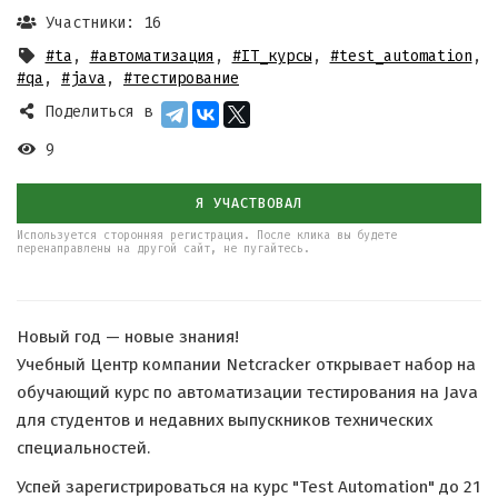
Участники: 16
#ta
,
#автоматизация
,
#IT_курсы
,
#test_automation
,
#qa
,
#java
,
#тестирование
Поделиться в
9
Я УЧАСТВОВАЛ
Используется сторонняя регистрация. После клика вы будете
перенаправлены на другой сайт, не пугайтесь.
Новый год — новые знания!
Учебный Центр компании Netcracker открывает набор на
обучающий курс по автоматизации тестирования на Java
для студентов и недавних выпускников технических
специальностей.
Успей зарегистрироваться на курс "Test Automation" до 21