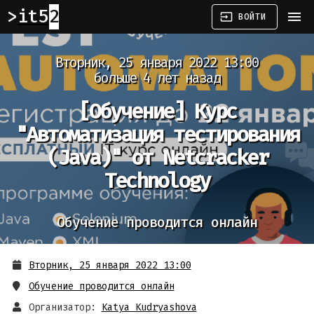
it52
menu
input
ВОЙТИ
Вторник, 25 января 2022 13:00
больше 4 лет назад
[Обучение]
Курс
"Автоматизация тестирования
(Java)" от Netcracker
Technology
Обучение проводится онлайн
Вторник, 25 января 2022 13:00
Обучение проводится онлайн
Организатор:
Katya Kudryashova