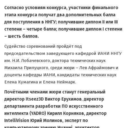
Согласно условиям конкурса, участники финального
этапа конкурса получат два дополнительных балла
для поступления в ННГУ; получившие диплом II или III
степени – четыре балла; получившие диплом I степени
– шесть баллов.
Судейство соревнований пройдёт под
председательством заведующего кафедрой ИАНИ ННГУ
им. Н.И. Лобачевского, доктора технических наук
Михаила Прилуцкого, среди жюри – Лев Афраймович и
доценты кафедры ИАНИ, кандидаты технических наук
Елена Кумагина и Елена Неймарк.
Почётными членами жюри станут генеральный
директор Itseez3D Виктор Ерухимов
,
директор
департамента разработки ПО искусственного
интеллекта (YADRO) Кирилл Корняков,
директор
IntelliVision Юрий Молинов, эксперт по
компьютерному зрению Huawei, архитектор