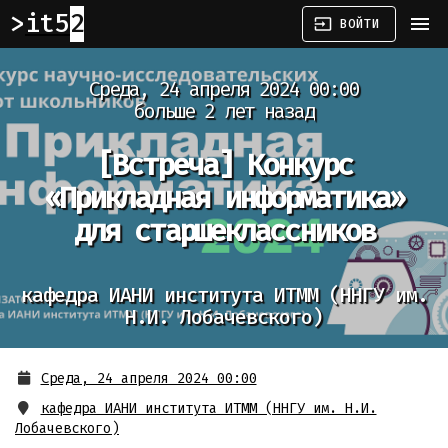
it52
menu
input
ВОЙТИ
Среда, 24 апреля 2024 00:00
больше 2 лет назад
[Встреча]
Конкурс
«Прикладная информатика»
для старшеклассников
кафедра ИАНИ института ИТММ (ННГУ им.
Н.И. Лобачевского)
Среда, 24 апреля 2024 00:00
кафедра ИАНИ института ИТММ (ННГУ им. Н.И.
Лобачевского)