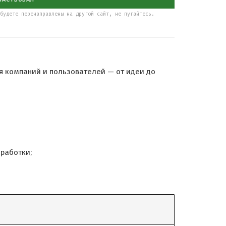
будете перенаправлены на другой сайт, не пугайтесь.
я компаний и пользователей — от идеи до
работки;