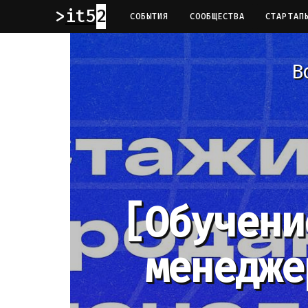
it52
СОБЫТИЯ
СООБЩЕСТВА
СТАРТАП
В
[Обучени
менедже