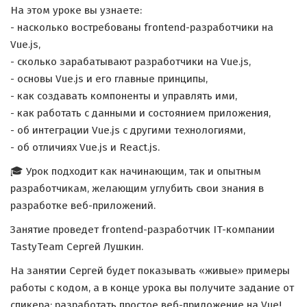
На этом уроке вы узнаете:
- насколько востребованы frontend-разработчики на
Vue.js,
- сколько зарабатывают разработчики на Vue.js,
- основы Vue.js и его главные принципы,
- как создавать компоненты и управлять ими,
- как работать с данными и состоянием приложения,
- об интеграции Vue.js с другими технологиями,
- об отличиях Vue.js и React.js.
🎓 Урок подходит как начинающим, так и опытным
разработчикам, желающим углубить свои знания в
разработке веб-приложений.
Занятие проведет frontend-разработчик IT-компании
TastyTeam Сергей Лушкин.
На занятии Сергей будет показывать «живые» примеры
работы с кодом, а в конце урока вы получите задание от
спикера: разработать простое веб-приложение на Vue!