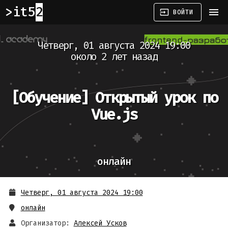
it52
menu
input
ВОЙТИ
Четверг, 01 августа 2024 19:00
около 2 лет назад
[Обучение]
Открытый урок по
Vue.js
онлайн
Четверг, 01 августа 2024 19:00
онлайн
Организатор:
Алексей Усков