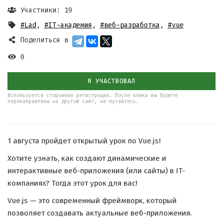
Участники: 19
#Lad
,
#IT-академия
,
#веб-разработка
,
#vue
Поделиться в
0
Я УЧАСТВОВАЛ
Используется сторонняя регистрация. После клика вы будете
перенаправлены на другой сайт, не пугайтесь.
1 августа пройдет открытый урок по Vue.js!
Хотите узнать, как создают динамические и
интерактивные веб-приложения (или сайты) в IT-
компаниях? Тогда этот урок для вас!
Vue.js — это современный фреймворк, который
позволяет создавать актуальные веб-приложения.