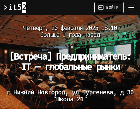
it52
menu
input
ВОЙТИ
Четверг, 20 февраля 2025 18:10
больше 1 года назад
[Встреча]
Предприниматель:
IT – глобальные рынки
г Нижний Новгород, ул Тургенева, д 30
"Школа 21"