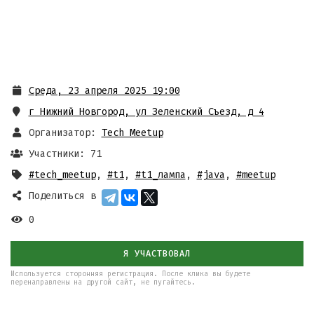
Среда, 23 апреля 2025 19:00
г Нижний Новгород, ул Зеленский Съезд, д 4
Организатор:
Tech Meetup
Участники: 71
#tech_meetup
,
#t1
,
#t1_лампа
,
#java
,
#meetup
Поделиться в
0
Я УЧАСТВОВАЛ
Используется сторонняя регистрация. После клика вы будете
перенаправлены на другой сайт, не пугайтесь.