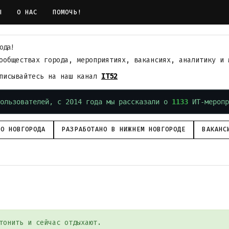
Ы
О НАС
ПОМОЧЬ!
ода!
ообществах города, мероприятиях, вакансиях, аналитику и 
дписывайтесь на наш канал
IT52
ользователей, с 2014 года мы рассказали о
1133
ИТ-меропр
ГО НОВГОРОДА
РАЗРАБОТАНО В НИЖНЕМ НОВГОРОДЕ
ВАКАНС
тонить и сейчас отдыхают.