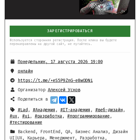
ЗАРЕГИСТРИРОВАТЬСЯ
Используется сторонняя регистрация. После клика вы будете
перенаправлены на другой сайт, не пугайтесь.
Понедельник, 17 августа 2026 19:00
онлайн
https://t.me/+eS5P9ZnG-e8wODNi
Организатор
Алексей Усков
Поделиться в
#Lad
,
#Академия
,
#IT-академия
,
#веб-дизайн
,
#ux
,
#ui
,
#разработка
,
#программирование
,
#тестирование
Backend, FrontEnd, QA, Бизнес Анализ, Дизайн
UI|UX, Карьера, Менеджмент, Разработка,