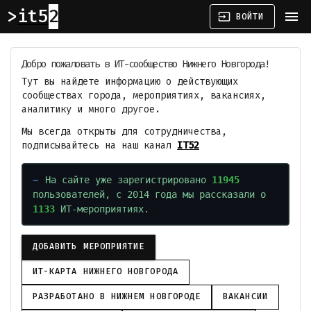
it52
menu
input
ВОЙТИ
Добро пожаловать в ИТ-сообщество Нижнего Новгорода!
Тут вы найдете информацию о действующих
сообществах города, мероприятиях, вакансиях,
аналитику и много другое.
Мы всегда открыты для сотрудничества,
подписывайтесь на наш канал
IT52
На сайте уже зарегистрировано
11945
пользователей, с 2014 года мы рассказали о
1133
ИТ-мероприятиях.
ДОБАВИТЬ МЕРОПРИЯТИЕ
ИТ-КАРТА НИЖНЕГО НОВГОРОДА
РАЗРАБОТАНО В НИЖНЕМ НОВГОРОДЕ
ВАКАНСИИ