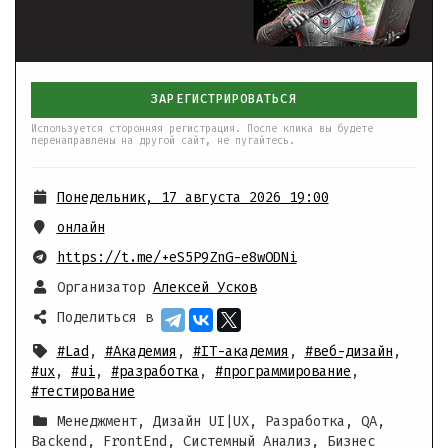
ЗАРЕГИСТРИРОВАТЬСЯ
Используется сторонняя регистрация. После клика вы будете
перенаправлены на другой сайт, не пугайтесь.
Понедельник, 17 августа 2026 19:00
онлайн
https://t.me/+eS5P9ZnG-e8wODNi
Организатор
Алексей Усков
Поделиться в
#Lad
,
#Академия
,
#IT-академия
,
#веб-дизайн
,
#ux
,
#ui
,
#разработка
,
#программирование
,
#тестирование
Менеджмент, Дизайн UI|UX, Разработка, QA,
Backend, FrontEnd, Системный Анализ, Бизнес