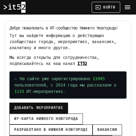
it52
menu
input
ВОЙТИ
Добро пожаловать в ИТ-сообщество Нижнего Новгорода!
Тут вы найдете информацию о действующих
сообществах города, мероприятиях, вакансиях,
аналитику и много другое.
Мы всегда открыты для сотрудничества,
подписывайтесь на наш канал
IT52
На сайте уже зарегистрировано
11945
пользователей, с 2014 года мы рассказали о
1133
ИТ-мероприятиях.
ДОБАВИТЬ МЕРОПРИЯТИЕ
ИТ-КАРТА НИЖНЕГО НОВГОРОДА
РАЗРАБОТАНО В НИЖНЕМ НОВГОРОДЕ
ВАКАНСИИ