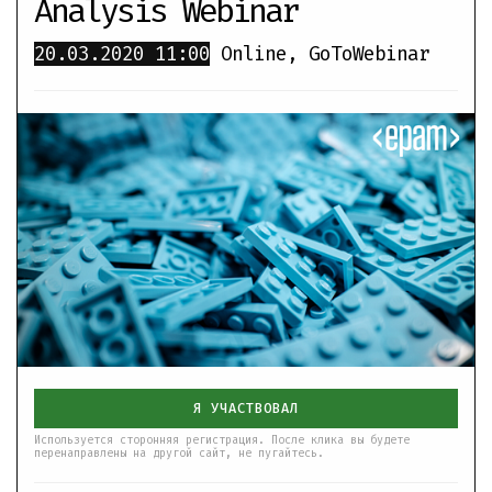
Analysis Webinar
20.03.2020
11:00
Online
,
GoToWebinar
Я УЧАСТВОВАЛ
Используется сторонняя регистрация. После клика вы будете
перенаправлены на другой сайт, не пугайтесь.