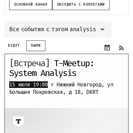
ОСНОВНОЙ КАНАЛ
ОБСУДИТЬ С КОЛЛЕГАМИ
Все события с тэгом analysis
БУДУТ
БЫЛИ
event_note
rss_feed
[Встреча]
T-Meetup:
System Analysis
15 июля
19:00
г Нижний Новгород, ул
Большая Покровская, д 18
,
DKRT