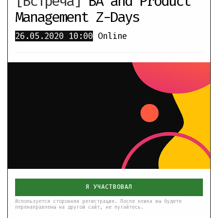
[Встреча]
BA and Product
Management Z-Days
26.05.2020
10:00
Online
Я УЧАСТВОВАЛ
Используется сторонняя регистрация. После клика вы будете
перенаправлены на другой сайт, не пугайтесь.