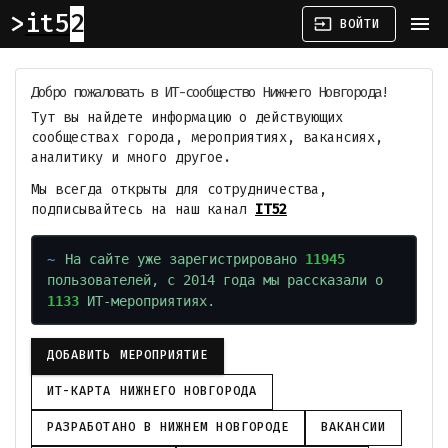
it52
menu
input
ВОЙТИ
Добро пожаловать в ИТ-сообщество Нижнего Новгорода!
Тут вы найдете информацию о действующих
сообществах города, мероприятиях, вакансиях,
аналитику и много другое.
Мы всегда открыты для сотрудничества,
подписывайтесь на наш канал
IT52
На сайте уже зарегистрировано
11945
пользователей, с 2014 года мы рассказали о
1133
ИТ-мероприятиях.
ДОБАВИТЬ МЕРОПРИЯТИЕ
ИТ-КАРТА НИЖНЕГО НОВГОРОДА
РАЗРАБОТАНО В НИЖНЕМ НОВГОРОДЕ
ВАКАНСИИ