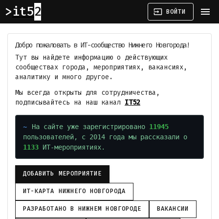
it52
menu
input
ВОЙТИ
Добро пожаловать в ИТ-сообщество Нижнего Новгорода!
Тут вы найдете информацию о действующих
сообществах города, мероприятиях, вакансиях,
аналитику и много другое.
Мы всегда открыты для сотрудничества,
подписывайтесь на наш канал
IT52
На сайте уже зарегистрировано
11945
пользователей, с 2014 года мы рассказали о
1133
ИТ-мероприятиях.
ДОБАВИТЬ МЕРОПРИЯТИЕ
ИТ-КАРТА НИЖНЕГО НОВГОРОДА
РАЗРАБОТАНО В НИЖНЕМ НОВГОРОДЕ
ВАКАНСИИ