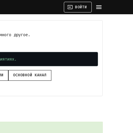
menu
input
ВОЙТИ
много другое.
иятиях.
ИИ
ОСНОВНОЙ КАНАЛ