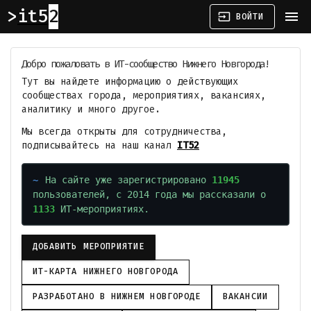
it52
menu
input
ВОЙТИ
Добро пожаловать в ИТ-сообщество Нижнего Новгорода!
Тут вы найдете информацию о действующих
сообществах города, мероприятиях, вакансиях,
аналитику и много другое.
Мы всегда открыты для сотрудничества,
подписывайтесь на наш канал
IT52
На сайте уже зарегистрировано
11945
пользователей, с 2014 года мы рассказали о
1133
ИТ-мероприятиях.
ДОБАВИТЬ МЕРОПРИЯТИЕ
ИТ-КАРТА НИЖНЕГО НОВГОРОДА
РАЗРАБОТАНО В НИЖНЕМ НОВГОРОДЕ
ВАКАНСИИ