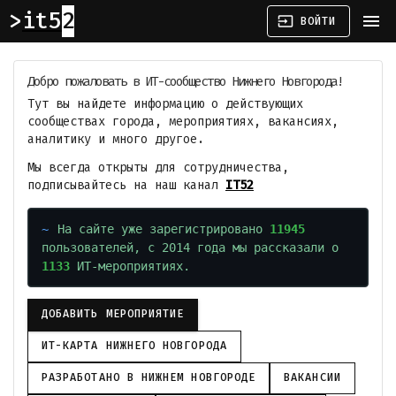
it52
menu
input
ВОЙТИ
Добро пожаловать в ИТ-сообщество Нижнего Новгорода!
Тут вы найдете информацию о действующих
сообществах города, мероприятиях, вакансиях,
аналитику и много другое.
Мы всегда открыты для сотрудничества,
подписывайтесь на наш канал
IT52
На сайте уже зарегистрировано
11945
пользователей, с 2014 года мы рассказали о
1133
ИТ-мероприятиях.
ДОБАВИТЬ МЕРОПРИЯТИЕ
ИТ-КАРТА НИЖНЕГО НОВГОРОДА
РАЗРАБОТАНО В НИЖНЕМ НОВГОРОДЕ
ВАКАНСИИ