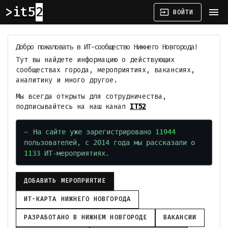
it52
menu
input
ВОЙТИ
Добро пожаловать в ИТ-сообщество Нижнего Новгорода!
Тут вы найдете информацию о действующих
сообществах города, мероприятиях, вакансиях,
аналитику и много другое.
Мы всегда открыты для сотрудничества,
подписывайтесь на наш канал
IT52
На сайте уже зарегистрировано
11944
пользователей, с 2014 года мы рассказали о
1133
ИТ-мероприятиях.
ДОБАВИТЬ МЕРОПРИЯТИЕ
ИТ-КАРТА НИЖНЕГО НОВГОРОДА
РАЗРАБОТАНО В НИЖНЕМ НОВГОРОДЕ
ВАКАНСИИ