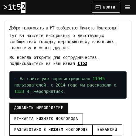
it52
menu
input
ВОЙТИ
Добро пожаловать в ИТ-сообщество Нижнего Новгорода!
Тут вы найдете информацию о действующих
сообществах города, мероприятиях, вакансиях,
аналитику и много другое.
Мы всегда открыты для сотрудничества,
подписывайтесь на наш канал
IT52
На сайте уже зарегистрировано
11945
пользователей, с 2014 года мы рассказали о
1133
ИТ-мероприятиях.
ДОБАВИТЬ МЕРОПРИЯТИЕ
ИТ-КАРТА НИЖНЕГО НОВГОРОДА
РАЗРАБОТАНО В НИЖНЕМ НОВГОРОДЕ
ВАКАНСИИ