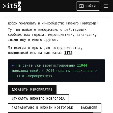
it52
menu
input
ВОЙТИ
Добро пожаловать в ИТ-сообщество Нижнего Новгорода!
Тут вы найдете информацию о действующих
сообществах города, мероприятиях, вакансиях,
аналитику и много другое.
Мы всегда открыты для сотрудничества,
подписывайтесь на наш канал
IT52
На сайте уже зарегистрировано
11944
пользователей, с 2014 года мы рассказали о
1133
ИТ-мероприятиях.
ДОБАВИТЬ МЕРОПРИЯТИЕ
ИТ-КАРТА НИЖНЕГО НОВГОРОДА
РАЗРАБОТАНО В НИЖНЕМ НОВГОРОДЕ
ВАКАНСИИ