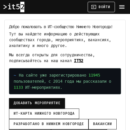
it52
menu
input
ВОЙТИ
Добро пожаловать в ИТ-сообщество Нижнего Новгорода!
Тут вы найдете информацию о действующих
сообществах города, мероприятиях, вакансиях,
аналитику и много другое.
Мы всегда открыты для сотрудничества,
подписывайтесь на наш канал
IT52
На сайте уже зарегистрировано
11945
пользователей, с 2014 года мы рассказали о
1133
ИТ-мероприятиях.
ДОБАВИТЬ МЕРОПРИЯТИЕ
ИТ-КАРТА НИЖНЕГО НОВГОРОДА
РАЗРАБОТАНО В НИЖНЕМ НОВГОРОДЕ
ВАКАНСИИ