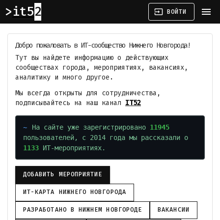
it52
menu
input
ВОЙТИ
Добро пожаловать в ИТ-сообщество Нижнего Новгорода!
Тут вы найдете информацию о действующих
сообществах города, мероприятиях, вакансиях,
аналитику и много другое.
Мы всегда открыты для сотрудничества,
подписывайтесь на наш канал
IT52
На сайте уже зарегистрировано
11945
пользователей, с 2014 года мы рассказали о
1133
ИТ-мероприятиях.
ДОБАВИТЬ МЕРОПРИЯТИЕ
ИТ-КАРТА НИЖНЕГО НОВГОРОДА
РАЗРАБОТАНО В НИЖНЕМ НОВГОРОДЕ
ВАКАНСИИ