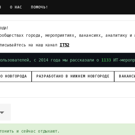
Ы
О НАС
ПОМОЧЬ!
ода!
ообществах города, мероприятиях, вакансиях, аналитику и 
дписывайтесь на наш канал
IT52
ользователей, с 2014 года мы рассказали о
1133
ИТ-меропр
ГО НОВГОРОДА
РАЗРАБОТАНО В НИЖНЕМ НОВГОРОДЕ
ВАКАНС
тонить и сейчас отдыхают.