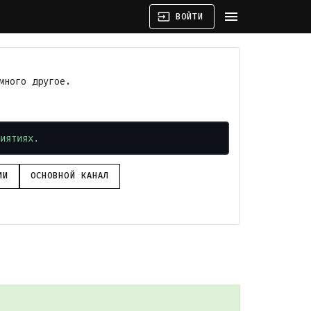
menu
input
ВОЙТИ
много другое.
иятиях.
ИИ
ОСНОВНОЙ КАНАЛ