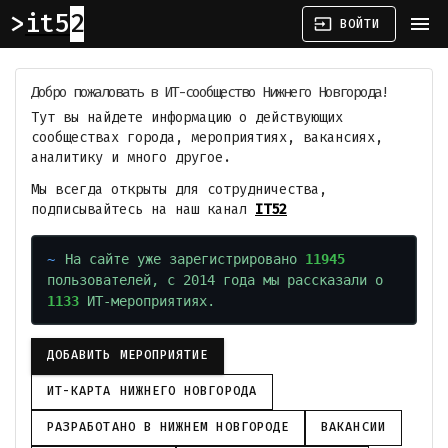
it52
menu
input
ВОЙТИ
Добро пожаловать в ИТ-сообщество Нижнего Новгорода!
Тут вы найдете информацию о действующих
сообществах города, мероприятиях, вакансиях,
аналитику и много другое.
Мы всегда открыты для сотрудничества,
подписывайтесь на наш канал
IT52
На сайте уже зарегистрировано
11945
пользователей, с 2014 года мы рассказали о
1133
ИТ-мероприятиях.
ДОБАВИТЬ МЕРОПРИЯТИЕ
ИТ-КАРТА НИЖНЕГО НОВГОРОДА
РАЗРАБОТАНО В НИЖНЕМ НОВГОРОДЕ
ВАКАНСИИ