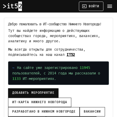
it52
menu
input
ВОЙТИ
Добро пожаловать в ИТ-сообщество Нижнего Новгорода!
Тут вы найдете информацию о действующих
сообществах города, мероприятиях, вакансиях,
аналитику и много другое.
Мы всегда открыты для сотрудничества,
подписывайтесь на наш канал
IT52
На сайте уже зарегистрировано
11945
пользователей, с 2014 года мы рассказали о
1133
ИТ-мероприятиях.
ДОБАВИТЬ МЕРОПРИЯТИЕ
ИТ-КАРТА НИЖНЕГО НОВГОРОДА
РАЗРАБОТАНО В НИЖНЕМ НОВГОРОДЕ
ВАКАНСИИ