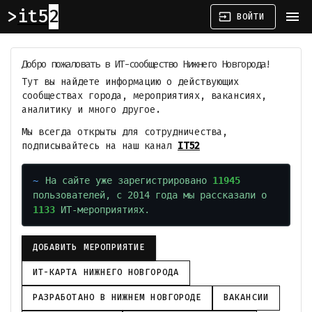
it52
menu
input
ВОЙТИ
Добро пожаловать в ИТ-сообщество Нижнего Новгорода!
Тут вы найдете информацию о действующих
сообществах города, мероприятиях, вакансиях,
аналитику и много другое.
Мы всегда открыты для сотрудничества,
подписывайтесь на наш канал
IT52
На сайте уже зарегистрировано
11945
пользователей, с 2014 года мы рассказали о
1133
ИТ-мероприятиях.
ДОБАВИТЬ МЕРОПРИЯТИЕ
ИТ-КАРТА НИЖНЕГО НОВГОРОДА
РАЗРАБОТАНО В НИЖНЕМ НОВГОРОДЕ
ВАКАНСИИ