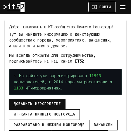
it52
menu
input
ВОЙТИ
Добро пожаловать в ИТ-сообщество Нижнего Новгорода!
Тут вы найдете информацию о действующих
сообществах города, мероприятиях, вакансиях,
аналитику и много другое.
Мы всегда открыты для сотрудничества,
подписывайтесь на наш канал
IT52
На сайте уже зарегистрировано
11945
пользователей, с 2014 года мы рассказали о
1133
ИТ-мероприятиях.
ДОБАВИТЬ МЕРОПРИЯТИЕ
ИТ-КАРТА НИЖНЕГО НОВГОРОДА
РАЗРАБОТАНО В НИЖНЕМ НОВГОРОДЕ
ВАКАНСИИ