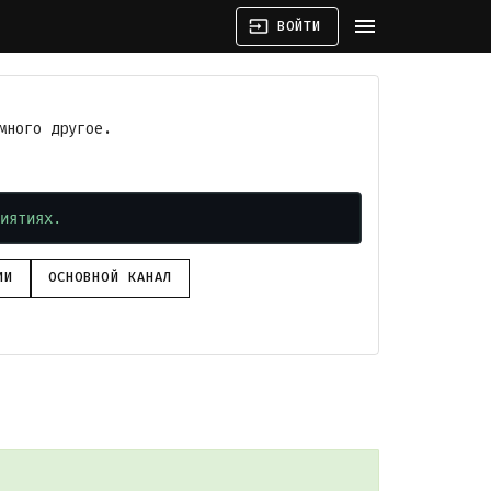
menu
input
ВОЙТИ
много другое.
иятиях.
ИИ
ОСНОВНОЙ КАНАЛ