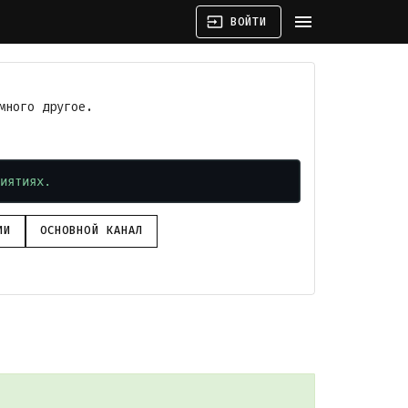
menu
input
ВОЙТИ
много другое.
иятиях.
ИИ
ОСНОВНОЙ КАНАЛ