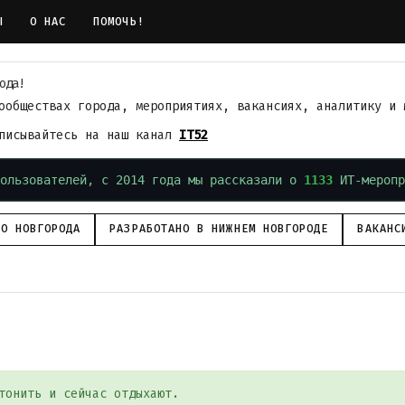
Ы
О НАС
ПОМОЧЬ!
ода!
ообществах города, мероприятиях, вакансиях, аналитику и 
дписывайтесь на наш канал
IT52
ользователей, с 2014 года мы рассказали о
1133
ИТ-меропр
ГО НОВГОРОДА
РАЗРАБОТАНО В НИЖНЕМ НОВГОРОДЕ
ВАКАНС
тонить и сейчас отдыхают.