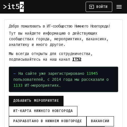
it52
menu
input
ВОЙТИ
Добро пожаловать в ИТ-сообщество Нижнего Новгорода!
Тут вы найдете информацию о действующих
сообществах города, мероприятиях, вакансиях,
аналитику и много другое.
Мы всегда открыты для сотрудничества,
подписывайтесь на наш канал
IT52
На сайте уже зарегистрировано
11945
пользователей, с 2014 года мы рассказали о
1133
ИТ-мероприятиях.
ДОБАВИТЬ МЕРОПРИЯТИЕ
ИТ-КАРТА НИЖНЕГО НОВГОРОДА
РАЗРАБОТАНО В НИЖНЕМ НОВГОРОДЕ
ВАКАНСИИ