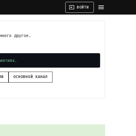
menu
input
ВОЙТИ
много другое.
иятиях.
ИИ
ОСНОВНОЙ КАНАЛ