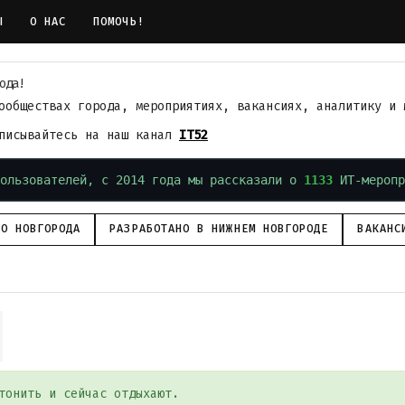
Ы
О НАС
ПОМОЧЬ!
ода!
ообществах города, мероприятиях, вакансиях, аналитику и 
дписывайтесь на наш канал
IT52
ользователей, с 2014 года мы рассказали о
1133
ИТ-меропр
ГО НОВГОРОДА
РАЗРАБОТАНО В НИЖНЕМ НОВГОРОДЕ
ВАКАНС
тонить и сейчас отдыхают.