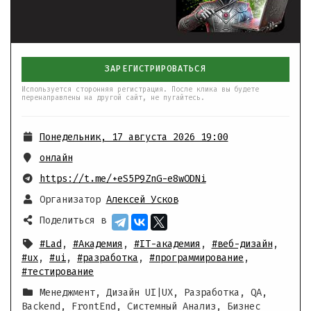
ЗАРЕГИСТРИРОВАТЬСЯ
Используется сторонняя регистрация. После клика вы будете
перенаправлены на другой сайт, не пугайтесь.
Понедельник, 17 августа 2026 19:00
онлайн
https://t.me/+eS5P9ZnG-e8wODNi
Организатор
Алексей Усков
Поделиться в
#Lad
,
#Академия
,
#IT-академия
,
#веб-дизайн
,
#ux
,
#ui
,
#разработка
,
#программирование
,
#тестирование
Менеджмент, Дизайн UI|UX, Разработка, QA,
Backend, FrontEnd, Системный Анализ, Бизнес