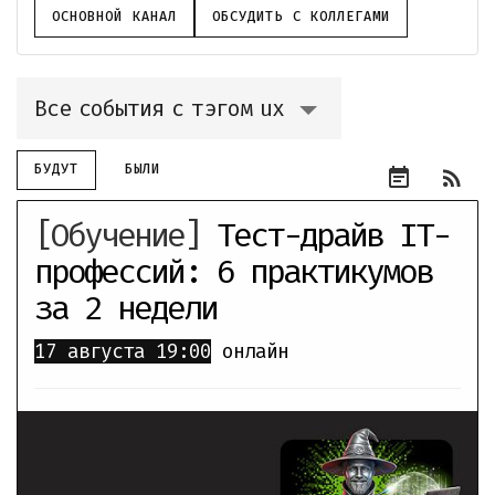
ОСНОВНОЙ КАНАЛ
ОБСУДИТЬ С КОЛЛЕГАМИ
Все события с тэгом ux
БУДУТ
БЫЛИ
event_note
rss_feed
[Обучение]
Тест-драйв IT-
профессий: 6 практикумов
за 2 недели
17 августа
19:00
онлайн