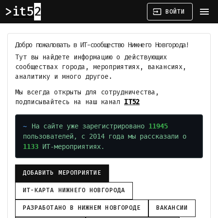
it52
menu
input
ВОЙТИ
Добро пожаловать в ИТ-сообщество Нижнего Новгорода!
Тут вы найдете информацию о действующих
сообществах города, мероприятиях, вакансиях,
аналитику и много другое.
Мы всегда открыты для сотрудничества,
подписывайтесь на наш канал
IT52
На сайте уже зарегистрировано
11945
пользователей, с 2014 года мы рассказали о
1133
ИТ-мероприятиях.
ДОБАВИТЬ МЕРОПРИЯТИЕ
ИТ-КАРТА НИЖНЕГО НОВГОРОДА
РАЗРАБОТАНО В НИЖНЕМ НОВГОРОДЕ
ВАКАНСИИ