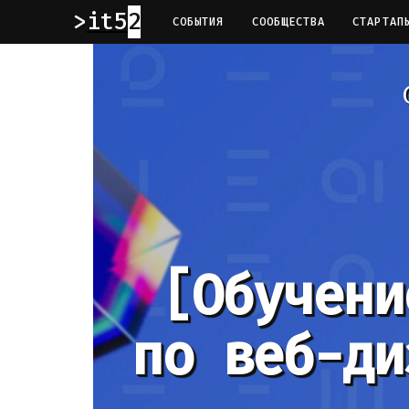
it52
СОБЫТИЯ
СООБЩЕСТВА
СТАРТАП
[Обучени
по веб-ди