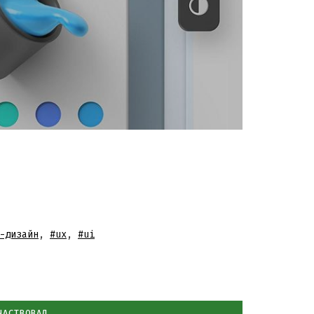
-дизайн
,
#ux
,
#ui
ЧАСТВОВАЛ