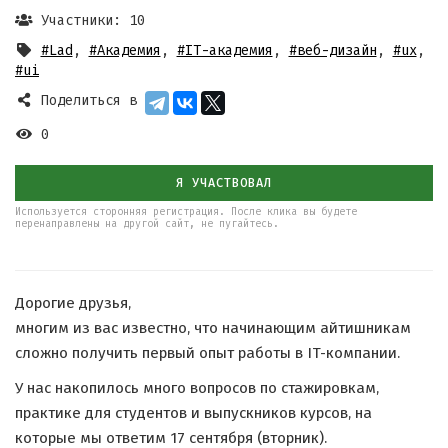
Участники: 10
#Lad
,
#Академия
,
#IT-академия
,
#веб-дизайн
,
#ux
,
#ui
Поделиться в
0
Я УЧАСТВОВАЛ
Используется сторонняя регистрация. После клика вы будете
перенаправлены на другой сайт, не пугайтесь.
Дорогие друзья,
многим из вас известно, что начинающим айтишникам
сложно получить первый опыт работы в IT-компании.
У нас накопилось много вопросов по стажировкам,
практике для студентов и выпускников курсов, на
которые мы ответим 17 сентября (вторник).