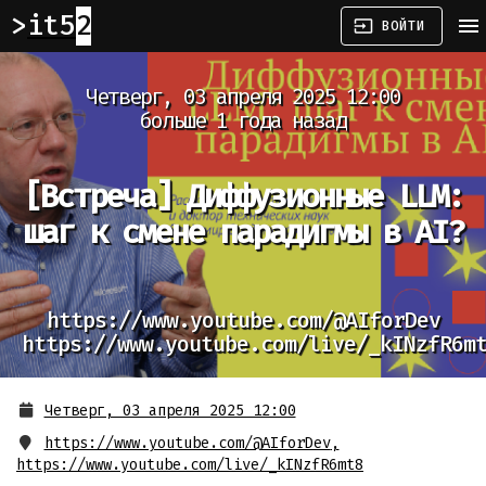
it52
menu
input
ВОЙТИ
Четверг, 03 апреля 2025 12:00
больше 1 года назад
[Встреча]
Диффузионные LLM:
шаг к смене парадигмы в AI?
https://www.youtube.com/@AIforDev
https://www.youtube.com/live/_kINzfR6m
Четверг, 03 апреля 2025 12:00
https://www.youtube.com/@AIforDev
,
https://www.youtube.com/live/_kINzfR6mt8