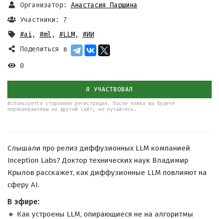
Организатор:
Анастасия Паршина
Участники: 7
#ai
,
#ml
,
#LLM
,
#ИИ
Поделиться в
0
Я УЧАСТВОВАЛ
Используется сторонняя регистрация. После клика вы будете
перенаправлены на другой сайт, не пугайтесь.
Слышали про релиз диффузионных LLM компанией
Inception Labs? Доктор технических наук Владимир
Крылов расскажет, как диффузионные LLM повлияют на
сферу AI.
В эфире:
🔸 Как устроены LLM, опирающиеся не на алгоритмы