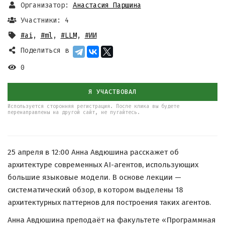
Организатор:
Анастасия Паршина
Участники: 4
#ai
,
#ml
,
#LLM
,
#ИИ
Поделиться в
0
Я УЧАСТВОВАЛ
Используется сторонняя регистрация. После клика вы будете
перенаправлены на другой сайт, не пугайтесь.
25 апреля в 12:00 Анна Авдюшина расскажет об
архитектуре современных AI-агентов, использующих
большие языковые модели. В основе лекции —
систематический обзор, в котором выделены 18
архитектурных паттернов для построения таких агентов.
Анна Авдюшина преподаёт на факультете «Программная