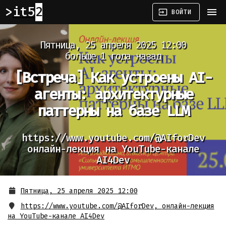
it52
menu
input
ВОЙТИ
Пятница, 25 апреля 2025 12:00
больше 1 года назад
[Встреча]
Как устроены AI-
агенты: архитектурные
паттерны на базе LLM
https://www.youtube.com/@AIforDev
онлайн-лекция на YouTube-канале
AI4Dev
Пятница, 25 апреля 2025 12:00
https://www.youtube.com/@AIforDev
,
онлайн-лекция
на YouTube-канале AI4Dev